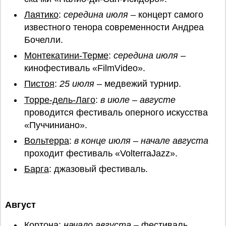
Лаятико
:
середина июля
– концерт самого
известного тенора современности Андреа
Бочелли.
Монтекатини-Терме
:
середина июля
–
кинофестиваль «FilmVideo».
Пистоя
:
25 июля
– медвежий турнир.
Торре-дель-Лаго
:
в июле – августе
проводится фестиваль оперного искусства
«Пуччиниано».
Вольтерра
:
в конце июля – начале августа
проходит фестиваль «VolterraJazz».
Барга
: джазовый фестиваль.
Август
Кортона
:
начало августа
– фестиваль