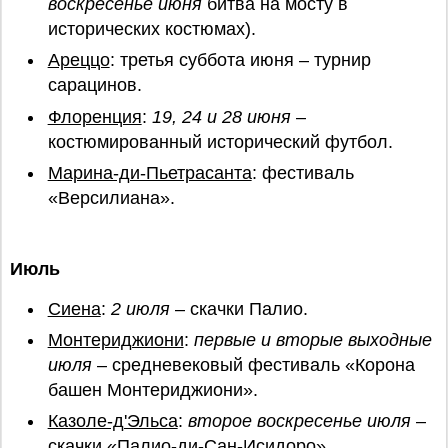
воскресенье июня
битва на мосту в
исторических костюмах).
Ареццо
: третья суббота июня – турнир
сарацинов.
Флоренция
:
19, 24 и 28 июня
–
костюмированный исторический футбол.
Марина-ди-Пьетрасанта
: фестиваль
«Версилиана».
Июль
Сиена
:
2 июля
– скачки Палио.
Монтериджиони
:
первые и вторые выходные
июля
– средневековый фестиваль «Корона
башен Монтериджиони».
Казоле-д'Эльса
:
второе воскресенье июля
–
скачки «Палио-ди-Сан-Исидоро».