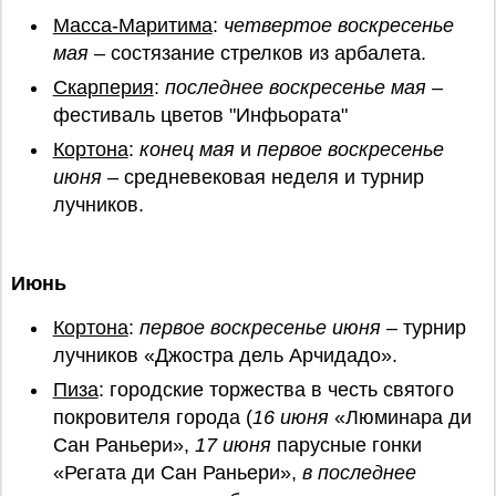
Масса-Маритима
:
четвертое воскресенье
мая
– состязание стрелков из арбалета.
Скарперия
:
последнее воскресенье мая
–
фестиваль цветов "Инфьората"
Кортона
:
конец мая
и
первое воскресенье
июня
– средневековая неделя и турнир
лучников.
Июнь
Кортона
:
первое воскресенье июня
– турнир
лучников «Джостра дель Арчидадо».
Пиза
: городские торжества в честь святого
покровителя города (
16 июня
«Люминара ди
Сан Раньери»,
17 июня
парусные гонки
«Регата ди Сан Раньери»,
в
последнее