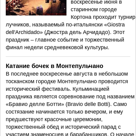
воскресенье июня в
старинном городе
Кортона проходит турнир
лучников, называемый по-итальянски «Giostra
dell'Archidado» (Джостра дель Арчидадо). Этот
праздник – главное событие и торжественный
финал недели средневековой культуры.
Катание бочек в Монтепульчано
В последнее воскресенье августа в небольшом
тосканском городке Монтепульчано проводится
исторический фестиваль. Кульминацией
праздника является соревнование под названием
«Бравио делле Ботти» (Bravio delle Botti). Само
состязание начинается только вечером, и ему
предшествуют красочные церемонии,
торжественный обед и исторический парад с
участием знаменосцев и барабанщиков. О начале