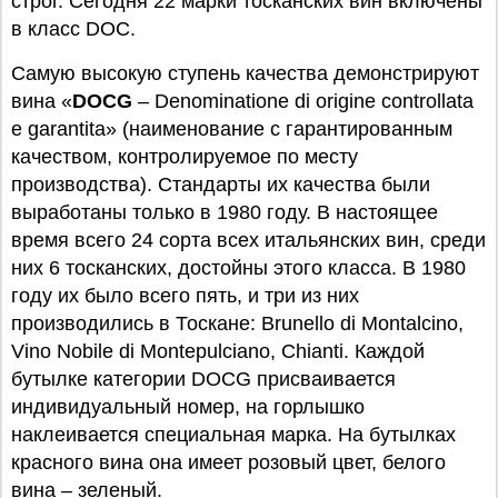
строг. Сегодня 22 марки тосканских вин включены
в класс DOC.
Самую высокую ступень качества демонстрируют
вина «
DOCG
– Denominatione di origine controllata
e garantita» (наименование с гарантированным
качеством, контролируемое по месту
производства). Стандарты их качества были
выработаны только в 1980 году. В настоящее
время всего 24 сорта всех итальянских вин, среди
них 6 тосканских, достойны этого класса. В 1980
году их было всего пять, и три из них
производились в Тоскане: Brunello di Montalcino,
Vino Nobile di Montepulciano, Chianti. Каждой
бутылке категории DOCG присваивается
индивидуальный номер, на горлышко
наклеивается специальная марка. На бутылках
красного вина она имеет розовый цвет, белого
вина – зеленый.